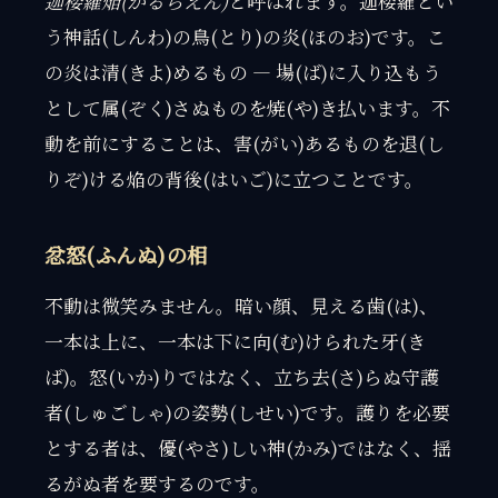
迦楼羅焔(かるらえん)
と呼ばれます。迦楼羅とい
う神話(しんわ)の鳥(とり)の炎(ほのお)です。こ
の炎は清(きよ)めるもの — 場(ば)に入り込もう
として属(ぞく)さぬものを焼(や)き払います。不
動を前にすることは、害(がい)あるものを退(し
りぞ)ける焔の背後(はいご)に立つことです。
忿怒(ふんぬ)の相
不動は微笑みません。暗い顔、見える歯(は)、
一本は上に、一本は下に向(む)けられた牙(き
ば)。怒(いか)りではなく、立ち去(さ)らぬ守護
者(しゅごしゃ)の姿勢(しせい)です。護りを必要
とする者は、優(やさ)しい神(かみ)ではなく、揺
るがぬ者を要するのです。