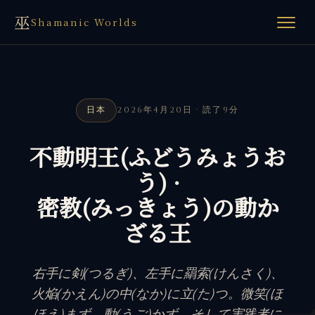
巫
Shamanic Worlds
日本
2026年4月20日 · 読了9分
不動明王(ふどうみょうお
う) ·
密教(みっきょう)の動か
ざる王
右手に剣(つるぎ)、左手に羂索(けんさく)、
火焔(かえん)の中(なか)に立(た)つ。微笑(ほ
ほえ)まず、動(うご)かず。そして実践者に