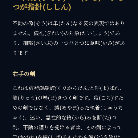
つが指針(ししん)
不動の像(ぞう)は単(たん)なる姿の表現ではあり
ません。儀礼(ぎれい)の対象(たいしょう)であ
り、細部(さいぶ)の一つひとつに意味(いみ)があ
ります:
右手の剣
これは
倶利伽羅剣(くりからけん)
と呼(よ)ばれ、
龍(りゅう)が巻(ま)きつく剣です。殺(ころ)すた
めの剣ではなく、誤(あやま)った執着(しゅうち
ゃく)、迷い、霊性的な絡(から)みを断(た)つ
剣。不動の護りを受ける者は、その剣によって
己(おのれ)を縛(しば)るものから解(と)き放(は