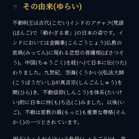
その由来(ゆらい)
不動明王は古代(こだい)インドの
アチャラ
(梵語
(ぼんご)で「動かざる者」)の日本の姿です。イ
ンドにおいては金剛乗(こんごうじょう)仏教の
密典(みってん)に現れる忿怒の菩薩相(ぼさつそ
う)。中国(ちゅうごく)を経(へ)て日本に伝(つた)
わりました。九世紀、空海(くうかい)(弘法大師
(こうぼうだいし))が真言宗(しんごんしゅう)を
開(ひら)き、不動信仰(しんこう)を体系(たいけ
い)的に日本に持(も)ち込(こ)みました。以後(い
ご)、不動は密教の最(もっと)も重要な尊格(そん
かく)の一つとされています。
明王(みょうおう)
という称号(しょうごう)は、忿