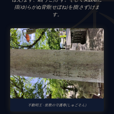
揺(ゆ)らがぬ背骨(せぼね)を授(さず)けま
す。
不動明王 · 密教の守護尊(しゅごそん)