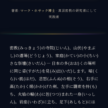
著者:
マーク・ホサック博士
· 真言密教の研究者にして
実践者
密教(みっきょう)の寺院(じいん)、山伏(やまぶ
し)の道場(どうじょう)、家庭(かてい)の小(ちい)
さな祭壇(さいだん) — 日本の多(おお)くの場所
に同じ姿(すがた)を見(み)出(いだ)します。暗(く
ら)い肌(はだ)、忿怒(ふんぬ)の相(そう)、右手に
高(たか)く掲(かか)げた剣、左手に羂索を持(も)
ち、火焔の輪(わ)に包(つつ)まれた一身(いっし
ん)。岩座(いわざ)に立ち、足下(あしもと)には