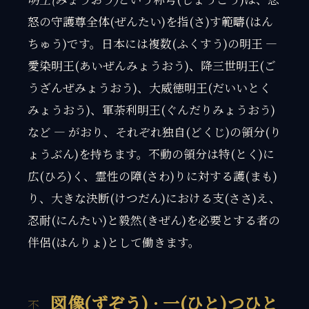
怒の守護尊全体(ぜんたい)を指(さ)す範疇(はん
ちゅう)です。日本には複数(ふくすう)の明王 —
愛染明王(あいぜんみょうおう)、降三世明王(ご
うざんぜみょうおう)、大威徳明王(だいいとく
みょうおう)、軍荼利明王(ぐんだりみょうおう)
など — がおり、それぞれ独自(どくじ)の領分(り
ょうぶん)を持ちます。不動の領分は特(とく)に
広(ひろ)く、霊性の障(さわ)りに対する護(まも)
り、大きな決断(けつだん)における支(ささ)え、
忍耐(にんたい)と毅然(きぜん)を必要とする者の
伴侶(はんりょ)として働きます。
図像(ずぞう) · 一(ひと)つひと