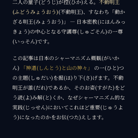
二人の童子(どうじ)が控(ひか)える。
不動明王
(ふどうみょうおう)
(不動明王)、すなわち「動か
ざる明王(みょうおう)」 — 日本密教(にほんみっ
きょう)の中心となる守護尊(しゅごそん)の一尊
(いっそん)です。
この記事は日本のシャーマニズム概観(がいか
ん)
「神道(しんとう)と山の神々」
の一(ひと)つ
の主題(しゅだい)を掘(ほ)り下(さ)げます。不動
明王が誰(だれ)であるか、そのお姿(すがた)をど
う読(よ)み解(と)くか、なぜシャーマニズム的な
実践(じっせん)においてこれほど重要(じゅうよ
う)になったのかをお伝(つた)えします。