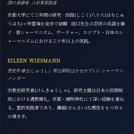
譜の承継者 · 八卦掌実践者
京都大学にて三年間の研究 · 四国(しこく)八十八(はちじゅ
うはち)ヶ所霊場を徒歩で結願 · 田口先生の忍術の系譜を継
ぐ · 狼シャーマニズム、ヴードゥー、エジプト・日本のシ
ャーマニズムにおける三十年以上の実践。
EILEEN WIESMANN
歴史学 修士(しゅうし) · 博士課程(はかせかてい) · シャーマン ·
メンター
宗教史研究者(けんきゅうしゃ)。研究主題は日本の民間呪
術における道教儀礼。京都・晴明神社にて深い経験を重ね
る。霊的実践者であり、繊細(せんさい)な感性をもつ方々
の導き手。