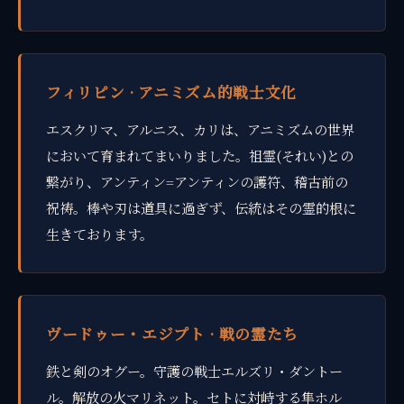
フィリピン · アニミズム的戦士文化
エスクリマ、アルニス、カリは、アニミズムの世界
において育まれてまいりました。祖霊(それい)との
繋がり、アンティン=アンティンの護符、稽古前の
祝祷。棒や刃は道具に過ぎず、伝統はその霊的根に
生きております。
ヴードゥー・エジプト · 戦の霊たち
鉄と剣のオグー。守護の戦士エルズリ・ダントー
ル。解放の火マリネット。セトに対峙する隼ホル