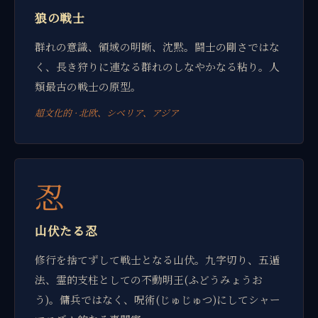
狼の戦士
群れの意識、領域の明晰、沈黙。闘士の剛さではな
く、長き狩りに連なる群れのしなやかなる粘り。人
類最古の戦士の原型。
超文化的 · 北欧、シベリア、アジア
忍
山伏たる忍
修行を捨てずして戦士となる山伏。九字切り、五遁
法、霊的支柱としての不動明王(ふどうみょうお
う)。傭兵ではなく、呪術(じゅじゅつ)にしてシャー