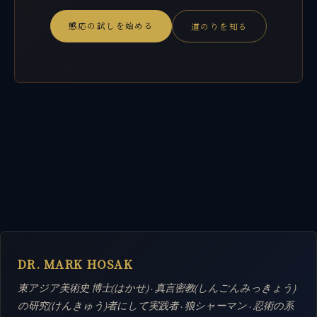
感応の試しを始める
道のりを知る
DR. MARK HOSAK
東アジア美術史 博士(はかせ) · 真言密教(しんごんみっきょう)
の研究(けんきゅう)者にして実践者 · 狼シャーマン · 忍術の系