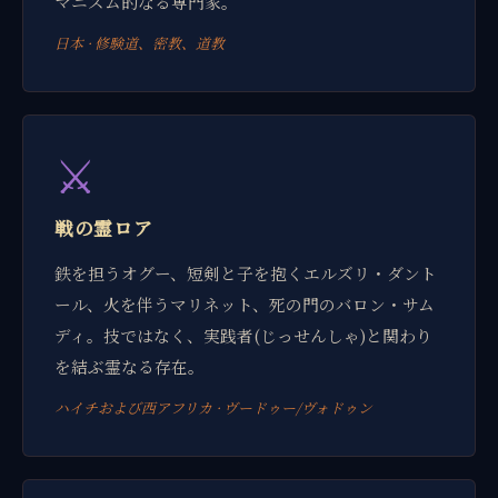
マニズム的なる専門家。
日本 · 修験道、密教、道教
⚔
戦の霊ロア
鉄を担うオグー、短剣と子を抱くエルズリ・ダント
ール、火を伴うマリネット、死の門のバロン・サム
ディ。技ではなく、実践者(じっせんしゃ)と関わり
を結ぶ霊なる存在。
ハイチおよび西アフリカ · ヴードゥー/ヴォドゥン