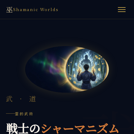
巫
Shamanic Worlds
武 · 道
霊的武術
戦士の
シャーマニズム