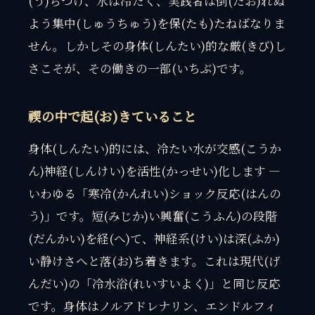
(う)ちつけ、水は冷たく、実践者は倒(たお)れぬ
よう集中(しゅうちゅう)を保(たも)たねばなりま
せん。しかしその身体(しんたい)的な厳(きび)し
さこそが、その働きの一部(いちぶ)です。
禊の中で起(お)きていること
身体(しんたい)的には、冷たい水が交感(こうか
ん)神経(しんけい)を活性(かっせい)化します —
いわゆる「寒冷(かんれい)ショック反応(はんの
う)」です。短(みじか)い興奮(こうふん)の段階
(だんかい)を経(へ)て、神経系(けい)は深(ふか)
い静けさへと落(お)ち着きます。これは現代(げ
んだい)の「冷水浴(れいすいよく)」と同じ反応
です。身体はノルアドレナリン、エンドルフィ