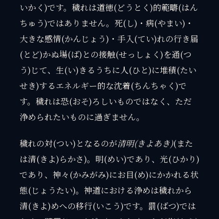
いかく)です。穢れは道徳(どうとく)的範疇(はん
ちゅう)ではありません。死(し)・病(やまい)・
大きな感情(かんじょう)・手入(てい)れの行き届
(とど)かぬ場(ば)との接触(せっしょく)を通(つ
う)じて、生(い)きるうちに人(ひと)に堆積(たい
せき)するエネルギー的な沈着(ちんちゃく)で
す。穢れは恐(おそ)ろしいものではなく、ただ
浄められたいものに過ぎません。
穢れの対(つい)となるのが
清明(きよあき)
(また
は清(きよ)らかさ)。明(めい)であり、光(ひかり)
であり、神々(かみがみ)にお目(め)にかかれる状
態(じょうたい)。神道における浄めは穢れから
清(きよ)めへの移行(いこう)です。罰(ばつ)では