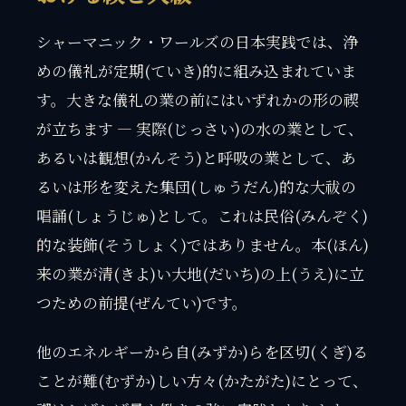
シャーマニック・ワールズの日本実践では、浄
めの儀礼が定期(ていき)的に組み込まれていま
す。大きな儀礼の業の前にはいずれかの形の禊
が立ちます — 実際(じっさい)の水の業として、
あるいは観想(かんそう)と呼吸の業として、あ
るいは形を変えた集団(しゅうだん)的な大祓の
唱誦(しょうじゅ)として。これは民俗(みんぞく)
的な装飾(そうしょく)ではありません。本(ほん)
来の業が清(きよ)い大地(だいち)の上(うえ)に立
つための前提(ぜんてい)です。
他のエネルギーから自(みずか)らを区切(くぎ)る
ことが難(むずか)しい方々(かたがた)にとって、