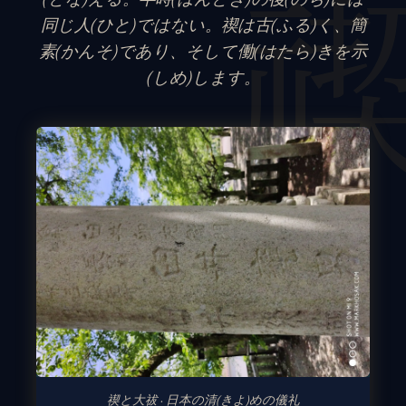
同じ人(ひと)ではない。禊は古(ふる)く、簡
素(かんそ)であり、そして働(はたら)きを示
(しめ)します。
禊と大祓 · 日本の清(きよ)めの儀礼