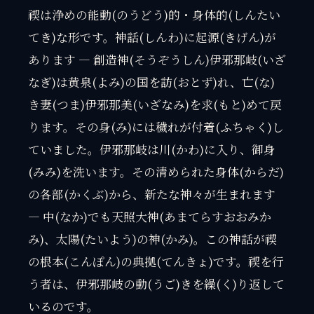
禊は浄めの能動(のうどう)的・身体的(しんたい
てき)な形です。神話(しんわ)に起源(きげん)が
あります — 創造神(そうぞうしん)伊邪那岐(いざ
なぎ)は黄泉(よみ)の国を訪(おとず)れ、亡(な)
き妻(つま)伊邪那美(いざなみ)を求(もと)めて戻
ります。その身(み)には穢れが付着(ふちゃく)し
ていました。伊邪那岐は川(かわ)に入り、御身
(みみ)を洗います。その清められた身体(からだ)
の各部(かくぶ)から、新たな神々が生まれます
— 中(なか)でも天照大神(あまてらすおおみか
み)、太陽(たいよう)の神(かみ)。この神話が禊
の根本(こんぽん)の典拠(てんきょ)です。禊を行
う者は、伊邪那岐の動(うご)きを繰(く)り返して
いるのです。