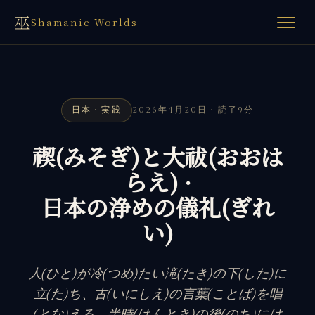
巫
Shamanic Worlds
日本 · 実践
2026年4月20日 · 読了9分
禊(みそぎ)と大祓(おおは
らえ) ·
日本の浄めの儀礼(ぎれ
い)
人(ひと)が冷(つめ)たい滝(たき)の下(した)に
立(た)ち、古(いにしえ)の言葉(ことば)を唱
(とな)える。半時(はんとき)の後(のち)には