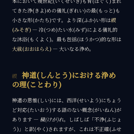
本において幾世紀(いくせいき)も育(はぐく)まれ
てきた浄(きよ)めの儀礼(ぎれい)の最(もっと)も
小さな形(かたち)です。より深(ふか)い形は
禊
(みそぎ)
— 冷(つめ)たい水(みず)による儀礼的
な沐浴(もくよく)。最も包括(ほうかつ)的な形は
大祓(おおはらえ)
— 大いなる浄め。
神道(しんとう)における浄め
の理(ことわり)
神道の思惟(しい)には、西洋(せいよう)にちょう
ど対応(たいおう)する語のない概念(がいねん)が
あります —
穢(けが)れ
。しばしば「不浄(ふじょ
う)」と訳(やく)されますが、これは不正確(ふせ