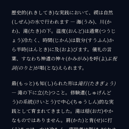
歴史的(れきしてき)な実践において、禊は自然
(しぜん)の水で行われます — 海(うみ)、川(か
わ)、滝(たき)の下。温度(おんど)は通常(つうじ
ょう)冷たく、時間(じかん)は数分(すうふん)か
ら半時(はんとき)に及(およ)びます。儀礼の言
葉、すなわち神道の神々(かみがみ)を呼(よ)ぶ
祝
詞(のりと)
が唱(とな)えられます。
最(もっと)も知(し)られた形は
滝行(たきぎょう)
— 滝の下に立(た)つこと。修験道(しゅげんど
う)の系統(けいとう)で中心(ちゅうしん)的な実
践として育まれてきました。滝は穏(おだ)やか
なものではありません。肩(かた)と背(せ)に打