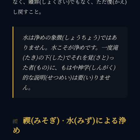
なく、贖罪(しょくざい)でもなく、ただ復(かえ)
し戻すこと。
水は浄めの象徴(しょうちょう)ではあ
りません。水こそが浄めです。一度滝
(たき)の下(した)でそれを覚(さと)っ
た者(もの)に、もはや神学(しんがく)
的な説明(せつめい)は要(い)りませ
ん。
禊(みそぎ) · 水(みず)による浄
め