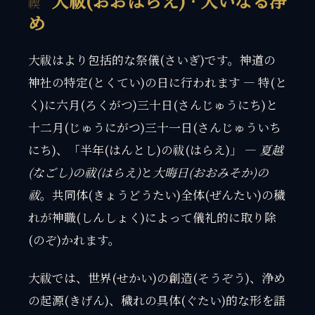
大祓(おおはらえ) · 大いなる浄
め
大祓はより包括的な祭儀(さいぎ)です。神道の
神社の特定(とくてい)の日に行われます — 特(と
く)に六月(ろくがつ)三十日(さんじゅうにち)と
十二月(じゅうにがつ)三十一日(さんじゅういち
にち)、「半年(はんとし)の祓(はらえ)」 —
夏越
(なごし)の祓(はらえ)
と
大晦日(おおみそか)の
祓
。共同体(きょうどうたい)全体(ぜんたい)の穢
れが神職(しんしょく)によって儀礼的に取り除
(のぞ)かれます。
大祓では、世界(せかい)の創造(そうぞう)、浄め
の起源(きげん)、穢れの具体(ぐたい)的な形を語