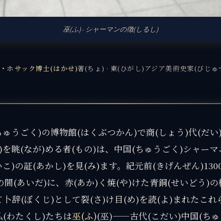
巫(ふ) · シャーマンの徴(しるし)
・ホサック博士(はかせ)
著(ちょ) · 東(ひがし)アジア美術史家(びじゅ
ちゅうごく)の博物館(はくぶつかん)で商(しょう)代(だい
)を眺(なが)める者(もの)は、中国(ちゅうごく)シャー
いこ)の証(あかし)を見(み)ます。紀元前(きげんぜん)130
)の間(あいだ)に、赤(あか)く焼(や)けた青銅(せいどう)の
て卜辞(ぼくじ)として裂(さ)け目(め)を読(よ)まれたこれ
私(わたくし)たちは
巫(ふ)
(巫)——古代(こだい)中国(ち