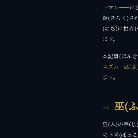
ーマン——に出
録(きろく)さ
(のち)に世界
ます。
本記事(ほんき
ニズム · 巫(
ます。
巫(ふ
巫(ふ)の字(
の卜骨(ぼっこ