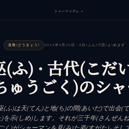
シャーマニズム
道教(どうきょう)
2026年4月20日 · 8分(ふん)で読(よ)めます
巫(ふ) · 古代(こだい
ちゅうごく)のシ
巫(ふ)は天(てん)と地(ち)の間(あいだ)で出会(で
)を示(しめ)します。それが三千年(さんぜんね
く)がシャーマンを見(み)た姿(すがた) · そ