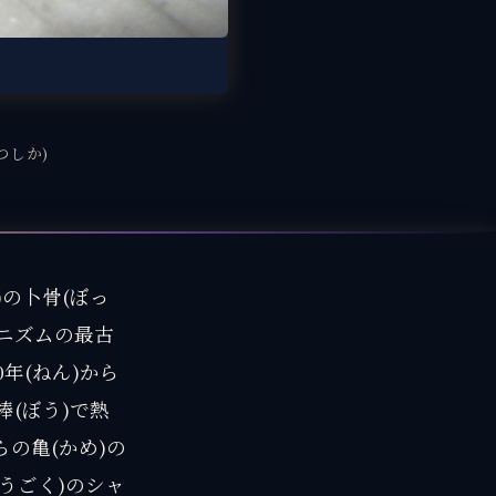
つしか)
)の卜骨(ぼっ
マニズムの最古
0年(ねん)から
棒(ぼう)で熱
らの亀(かめ)の
ゅうごく)のシャ