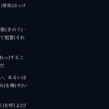
こ)発見(はっけ
能(きのう) ·
じて祖霊(それ
(ねっ)するこ
んだ
)い、あるいは
み)を焼(や)い
う)を呼(よ)び