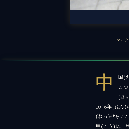
マーク
中
国(
こつ
(さ
1046年(ねん
(ねっ)せられ
甲(こう)に、