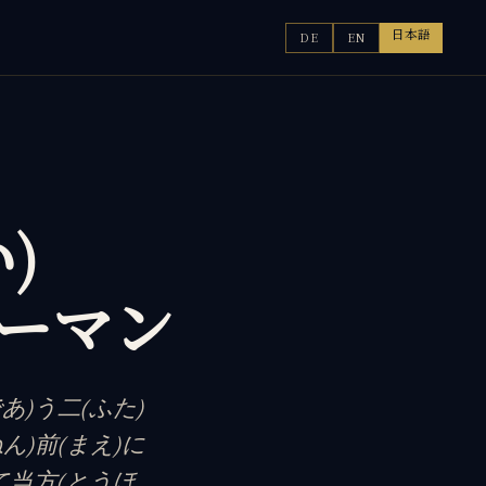
日本語
DE
EN
)
ャーマン
あ)う二(ふた)
ん)前(まえ)に
して当方(とうほ