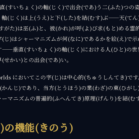
直(すいちょく)の軸(じく)で出会(であ)う二(ふた)つの
。軸(じく)は上(うえ)と下(した)を結(むす)ぶ——天(てん
(すがた)は巫(ふ)と、彼(かれ)が呼(よ)び求(もと)める霊
字(じ)はシャーマニズムが何(なに)であるかを絵(え)で示
す——垂直(すいちょく)の軸(じく)における人(ひと)の世
界(せかい)との出会(であ)い。
 Worlds においてこの字(じ)は中心的(ちゅうしんてき)で
(かんじ)であり、当方(とうほう)の業(わざ)の東(ひがし
ャーマニズムの普遍的(ふへんてき)原理(げんり)を結(む
ふ)の機能(きのう)