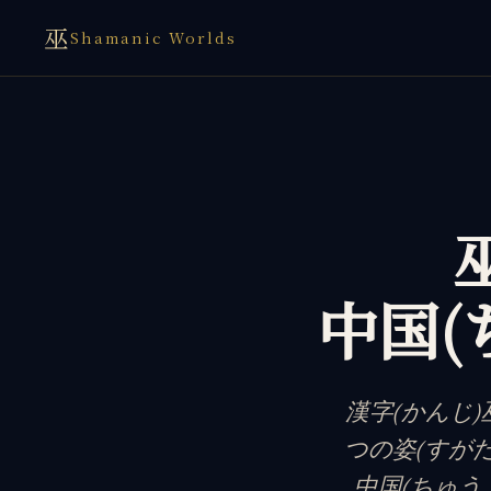
巫
Shamanic Worlds
中国(
漢字(かんじ)
つの姿(すがた
中国(ちゅうご