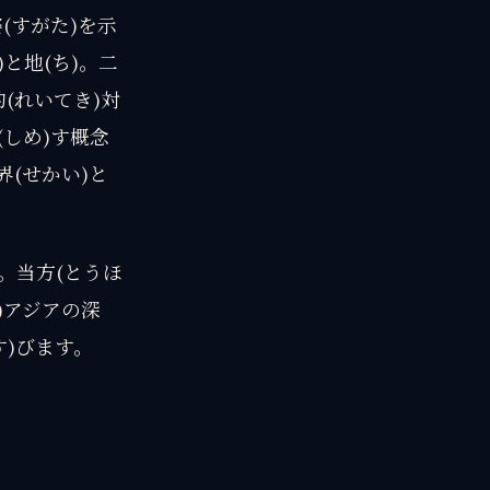
姿(すがた)を示
)と地(ち)。二
的(れいてき)対
(しめ)す概念
界(せかい)と
す。当方(とうほ
)アジアの深
す)びます。