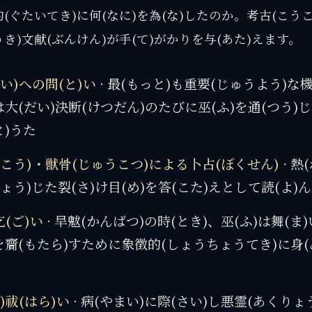
的(ぐたいてき)に何(なに)を為(な)したのか。考古(こう
うき)文献(ぶんけん)が手(て)がかりを与(あた)えます。
い)への問(と)い
· 最(もっと)も重要(じゅうよう)な機
は大(だい)決断(けつだん)のたびに巫(ふ)を通(つう)
と)うた
こう)・獣骨(じゅうこつ)による卜占(ぼくせん)
· 熱
ょう)じた裂(さ)け目(め)を答(こた)えとして読(よ)
乞(ご)い
· 旱魃(かんばつ)の時(とき)、巫(ふ)は舞(ま
を齎(もたら)すために象徴的(しょうちょうてき)に身(
)祓(はら)い
· 病(やまい)に際(さい)し悪霊(あくりょ