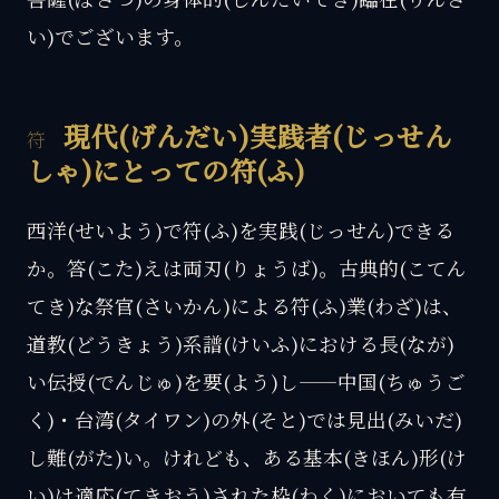
い)でございます。
現代(げんだい)実践者(じっせん
しゃ)にとっての符(ふ)
西洋(せいよう)で符(ふ)を実践(じっせん)できる
か。答(こた)えは両刃(りょうば)。古典的(こてん
てき)な祭官(さいかん)による符(ふ)業(わざ)は、
道教(どうきょう)系譜(けいふ)における長(なが)
い伝授(でんじゅ)を要(よう)し——中国(ちゅうご
く)・台湾(タイワン)の外(そと)では見出(みいだ)
し難(がた)い。けれども、ある基本(きほん)形(け
い)は適応(てきおう)された枠(わく)においても有