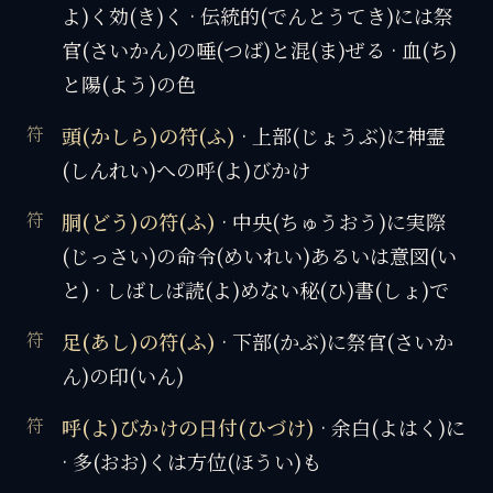
よ)く効(き)く · 伝統的(でんとうてき)には祭
官(さいかん)の唾(つば)と混(ま)ぜる · 血(ち)
と陽(よう)の色
頭(かしら)の符(ふ)
· 上部(じょうぶ)に神霊
(しんれい)への呼(よ)びかけ
胴(どう)の符(ふ)
· 中央(ちゅうおう)に実際
(じっさい)の命令(めいれい)あるいは意図(い
と) · しばしば読(よ)めない秘(ひ)書(しょ)で
足(あし)の符(ふ)
· 下部(かぶ)に祭官(さいか
ん)の印(いん)
呼(よ)びかけの日付(ひづけ)
· 余白(よはく)に
· 多(おお)くは方位(ほうい)も