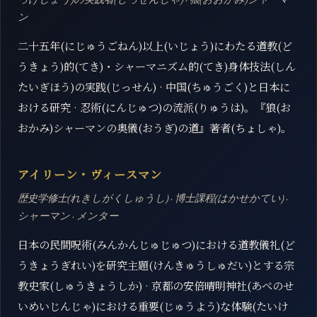
ン
二十五年(にじゅうごねん)以上(いじょう)にわたる道教(ど
うきょう)的(てき)・シャーマニズム的(てき)身体技法(しん
たいぎほう)の実践(じっせん) · 中国(ちゅうごく)と日本に
おける研究 · 忍術(にんじゅつ)の流派(りゅうは)。『狼(お
おかみ)シャーマンの奥儀(おうぎ)の道』著者(ちょしゃ)。
アイリーン・ヴィースマン
歴史学修士(れきしがくしゅうし) · 博士課程(はかせかてい) ·
シャーマン · メンター
日本の民間呪術(みんかんじゅじゅつ)における道教儀礼(ど
うきょうぎれい)を研究主題(けんきゅうしゅだい)とする宗
教史家(しゅうきょうしか) · 京都の安倍晴明神社(あべのせ
いめいじんじゃ)における重要(じゅうよう)な体験(たいけ