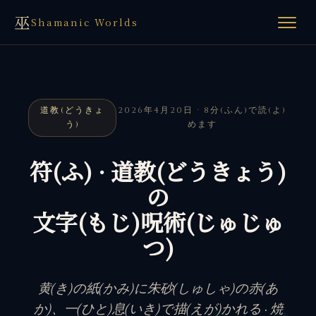
巫
Shamanic Worlds
道教(どうきょ
2026年4月20日 · 8分(ふん)で読(よ)
う)
めます
符(ふ) · 道教(どうきょう)
の
文字(もじ)呪術(じゅじゅ
つ)
黄(き)の紙(かみ)に朱砂(しゅしゃ)の赤(あ
か)、一(ひと)息(いき)で描(えが)かれる · 焼