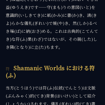
益(ゆうえき)です——守(まも)りの意図(いと)を
意識的(いしきてき)に紙(かみ)に書(か)き、清(き
よ)らかな儀礼(ぎれい)で焼(や)き、然(しか)るべ
き場(ば)に納(おさ)める。これは古典的(こてんて
き)な符(ふ)業(わざ)ではないが、その親(した)し
き隣(となり)に立(た)ちます。
Shamanic Worlds における符
(ふ)
当方(とうほう)では符(ふ)伝統(でんとう)は文脈
(ぶんみゃく)的(てき)背景(はいけい)として紹介
(しょうかい)されます。儀礼(ぎれい)的(てき)書