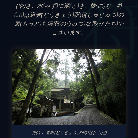
(や)き、水(みず)に溶(と)き、飲(の)む。符
(ふ)は道教(どうきょう)呪術(じゅじゅつ)の
最(もっと)も濃密(のうみつ)な形(かたち)で
ございます。
符(ふ) · 道教(どうきょう)の御札(おふだ)