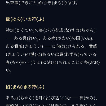
出来事(できごと)から守(まも)ります。
祓(はら)いの符(ふ)
特定(とくてい)の害(がい)を成(な)す力(ちから)
——ある霊(れい)、ある病(やまい)の因(いん)、
ある脅威(きょうい)——に向(む)けられる。脅威
(きょうい)の場(ば)あるいは患(わずら)っている
者(もの)の上(うえ)に貼(は)られることが多(おお)
い。
招(まね)きの符(ふ)
ある力(ちから)を呼(よ)び込(こ)む——神(かみ)、
霊的(れいてき)助(たす)け手(て)、ある質(しつ)。