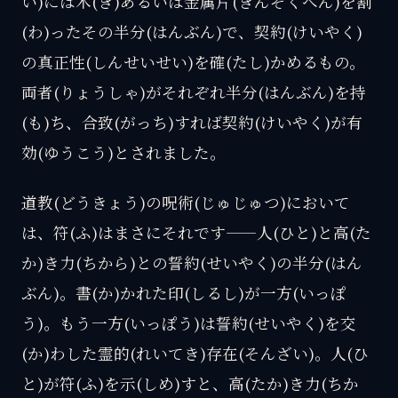
い)には木(き)あるいは金属片(きんぞくへん)を割
(わ)ったその半分(はんぶん)で、契約(けいやく)
の真正性(しんせいせい)を確(たし)かめるもの。
両者(りょうしゃ)がそれぞれ半分(はんぶん)を持
(も)ち、合致(がっち)すれば契約(けいやく)が有
効(ゆうこう)とされました。
道教(どうきょう)の呪術(じゅじゅつ)において
は、符(ふ)はまさにそれです——人(ひと)と高(た
か)き力(ちから)との誓約(せいやく)の半分(はん
ぶん)。書(か)かれた印(しるし)が一方(いっぽ
う)。もう一方(いっぽう)は誓約(せいやく)を交
(か)わした霊的(れいてき)存在(そんざい)。人(ひ
と)が符(ふ)を示(しめ)すと、高(たか)き力(ちか