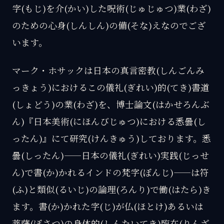
字(もじ)を介(かい)した呪術(じゅじゅつ)業(わざ)
のための心身(しんしん)の備(そな)えなのでござ
います。
マーク・ホサックは日本の真言密教(しんごんみ
っきょう)におけるこの儀礼(ぎれい)的(てき)書道
(しょどう)の業(わざ)を、博士論文(はかせろんぶ
ん)『日本美術(にほんびじゅつ)における悉曇(し
ったん)』にて研究(けんきゅう)しております。悉
曇(しったん)——日本の儀礼(ぎれい)実践(じっせ
ん)で書(か)かれるインドの梵字(ぼんじ)——は符
(ふ)と類似(るいじ)の論理(ろんり)で働(はたら)き
ます。書(か)かれた字(じ)が仏(ほとけ)あるいは
菩薩(ぼさつ)の身体的(しんたいてき)臨在(りんざ