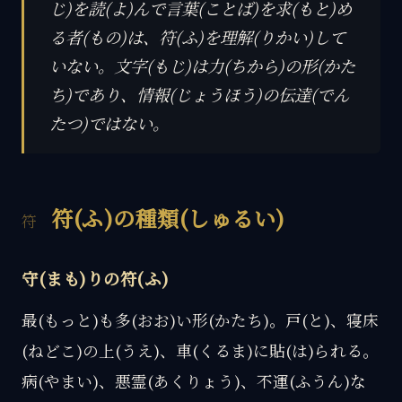
じ)を読(よ)んで言葉(ことば)を求(もと)め
る者(もの)は、符(ふ)を理解(りかい)して
いない。文字(もじ)は力(ちから)の形(かた
ち)であり、情報(じょうほう)の伝達(でん
たつ)ではない。
符(ふ)の種類(しゅるい)
守(まも)りの符(ふ)
最(もっと)も多(おお)い形(かたち)。戸(と)、寝床
(ねどこ)の上(うえ)、車(くるま)に貼(は)られる。
病(やまい)、悪霊(あくりょう)、不運(ふうん)な