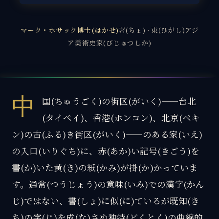
マーク・ホサック博士(はかせ)
著(ちょ) · 東(ひがし)アジ
ア美術史家(びじゅつしか)
中
国(ちゅうごく)の街区(がいく)——台北
(タイペイ)、香港(ホンコン)、北京(ペキ
ン)の古(ふる)き街区(がいく)——のある家(いえ)
の入口(いりぐち)に、赤(あか)い記号(きごう)を
書(か)いた黄(き)の紙(かみ)が掛(か)かっていま
す。通常(つうじょう)の意味(いみ)での漢字(かん
じ)ではない、書(しょ)に似(に)ているが既知(き
ち)の字(じ)を成(な)さぬ独特(どくとく)の曲線的