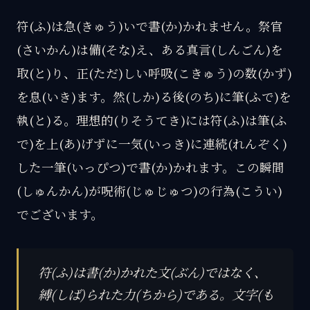
符(ふ)は急(きゅう)いで書(か)かれません。祭官
(さいかん)は備(そな)え、ある真言(しんごん)を
取(と)り、正(ただ)しい呼吸(こきゅう)の数(かず)
を息(いき)ます。然(しか)る後(のち)に筆(ふで)を
執(と)る。理想的(りそうてき)には符(ふ)は筆(ふ
で)を上(あ)げずに一気(いっき)に連続(れんぞく)
した一筆(いっぴつ)で書(か)かれます。この瞬間
(しゅんかん)が呪術(じゅじゅつ)の行為(こうい)
でございます。
符(ふ)は書(か)かれた文(ぶん)ではなく、
縛(しば)られた力(ちから)である。文字(も