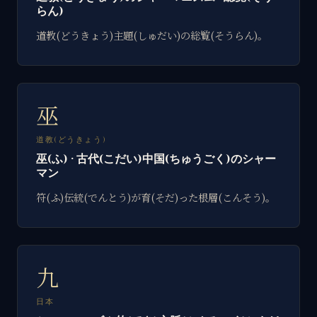
らん)
道教(どうきょう)主題(しゅだい)の総覧(そうらん)。
巫
道教(どうきょう)
巫(ふ) · 古代(こだい)中国(ちゅうごく)のシャー
マン
符(ふ)伝統(でんとう)が育(そだ)った根層(こんそう)。
九
日本