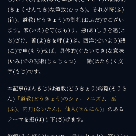
(きょくせんてき)な筆致(ひっち)。それが
符(ふ)
(符)、道教(どうきょう)の御札(おふだ)でござい
ます。家(いえ)を守(まも)り、悪(あ)しきを遠(と
お)ざけ、善(よ)きを呼(よ)ぶ。西洋(せいよう)語
(ご)で申(もう)せば、具体的(ぐたいてき)な意味
(いみ)での呪術(じゅじゅつ)——働(はたら)く文
字(もじ)です。
本記事(ほんきじ)は道教(どうきょう)総覧(そうら
ん)
「道教(どうきょう)のシャーマニズム · 巫
(ふ)、内丹(ないたん)、仙人(せんにん)」
のある
テーマを掘(ほ)り下(さ)げます。