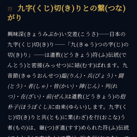
九字(くじ)切(き)りとの繋(つな)
がり
興味深(きょうみぶか)い交差(こうさ)——日本の
九字(くじ)切(き)り——「九(きゅう)つの字(じ)の
切(き)り」——は道教(どうきょう)符(ふ)伝統(で
んとう)と密接(みっせつ)に結(むす)ばれます。九
音節(きゅうおんせつ)
臨(りん)・兵(ぴょう)・闘
(とう)・者(しゃ)・皆(かい)・陣(じん)・列(れ
つ)・在(ざい)・前(ぜん)
は道教(どうきょう)の
抱
朴子(ほうぼくし)
に由来(ゆらい)します。九字(く
じ)切(き)りと共(とも)に業(わざ)を行(おこな)う
者(もの)は、継(つ)ぎ進(すす)められた符(ふ)伝統