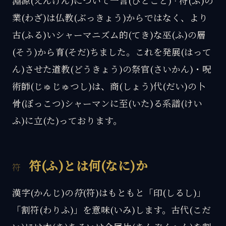
淵源(えんげん)について一言(ひとこと) · 符(ふ)の
業(わざ)は仏教(ぶっきょう)からではなく、より
古(ふる)いシャーマニズム的(てき)な巫(ふ)の層
(そう)から育(そだ)ちました。これを発展(はって
ん)させた道教(どうきょう)の祭官(さいかん)・呪
術師(じゅじゅつし)は、商(しょう)代(だい)の卜
骨(ぼっこつ)シャーマンに至(いた)る系譜(けい
ふ)に立(た)っております。
符(ふ)とは何(なに)か
漢字(かんじ)の
符
(符)はもともと「印(しるし)」
「割符(わりふ)」を意味(いみ)します。古代(こだ