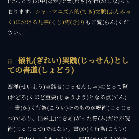
(でんとう)の中(なか)で業(わざ)を行(おこな)って
おります。
シャーマニズム的(てき)文脈(ぶんみゃ
く)における九字(くじ)切(き)り
もご覧(らん)くだ
さい。
儀礼(ぎれい)実践(じっせん)とし
ての書道(しょどう)
西洋(せいよう)実践者(じっせんしゃ)にとって驚
(おどろ)くほど重要(じゅうよう)となる点(てん)
— 書(か)く行為(こうい)そのものが呪術(じゅじゅ
つ)であり、出来上(できあ)がった符(ふ)だけが呪
術(じゅじゅつ)ではない。書(か)く行為(こうい)