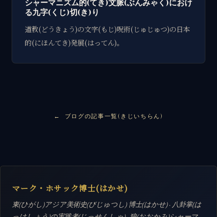
シャーマニズム的(てき)文脈(ぶんみゃく)におけ
る九字(くじ)切(き)り
道教(どうきょう)の文字(もじ)呪術(じゅじゅつ)の日本
的(にほんてき)発展(はってん)。
ブログの記事一覧(きじいちらん)
マーク・ホサック博士(はかせ)
東(ひがし)アジア美術史(びじゅつし) 博士(はかせ) · 八卦掌(は
っけしょう)の実践者(じっせんしゃ) · 狼(おおかみ)シャーマ