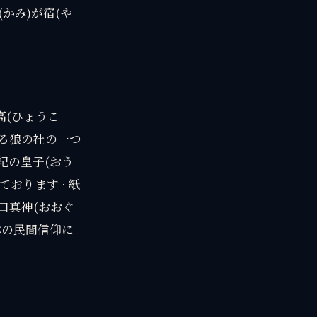
(かみ)が宿(や
高(ひょうこ
ある狼の社の一つ
紀の皇子(おう
ております · 紙
口真神(おおぐ
本の民間信仰に