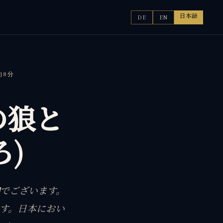
日本語
DE
EN
約8分
の狼と
)
でございます。
です。日本におい