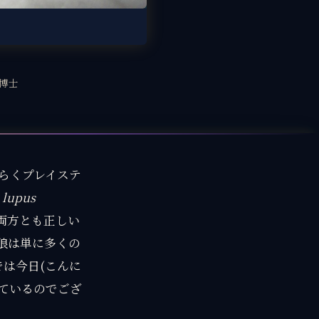
博士
らくプレイステ
 lupus
。両方とも正しい
て狼は単に多くの
では今日(こんに
っているのでござ