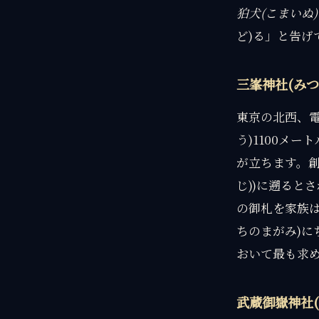
狛犬(こまいぬ)
ど)る」と告げ
三峯神社(みつ
東京の北西、電
う)1100メ
が立ちます。創
じ))に遡ると
の御札を家族
ちのまがみ)
おいて最も求
武蔵御嶽神社(