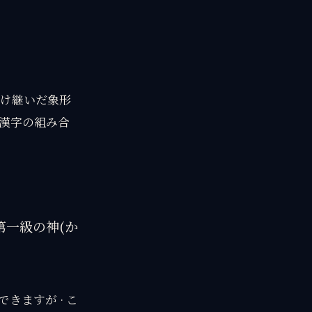
受け継いだ象形
漢字の組み合
 第一級の神(か
ますが · こ