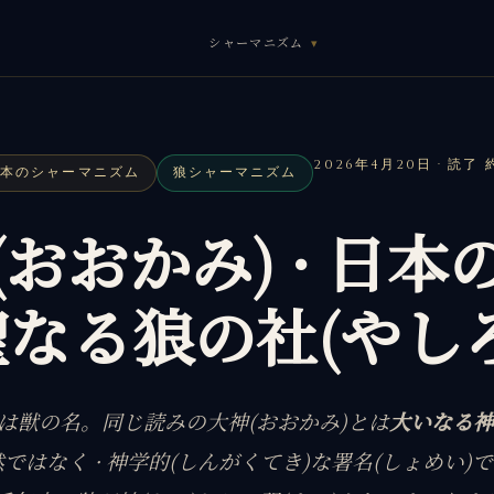
シャーマニズム
2026年4月20日 · 読了 
日本のシャーマニズム
狼シャーマニズム
(おおかみ) · 日本
聖なる狼の社(やしろ
とは獣の名。同じ読みの大神(おおかみ)とは
大いなる神
ではなく · 神学的(しんがくてき)な署名(しょめい)