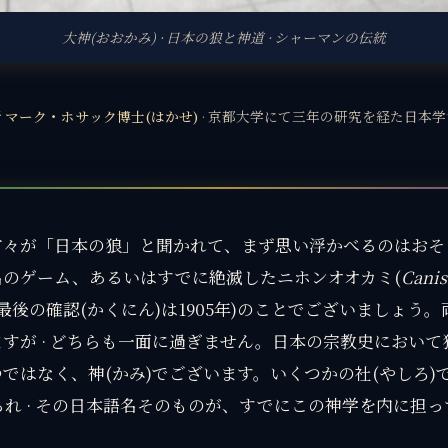
大神(おおかみ) · 日本の狼と神道 · シャーマンの伝統
者
マーク・ホサック博士(はかせ)
· 京都大学にて三年の研究を経た日本学
方々が「日本の狼」と聞かれて、まず思い浮かべるのはおそ
名のゲーム、あるいはすでに絶滅したニホンオオカミ(
Canis
最後の確認(かくにん)は1905年)のことでございましょう
すが · どちらも一面に過ぎません。日本の宗教史におい
ではなく、神(かみ)でございます。いくつかの社(やしろ)
)られ · その日本語名そのものが、すでにこの神学を内に担