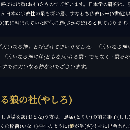
呼ぶには重(おも)きものでございます。日本学の研究は、
が日本の宗教性の最も深い層、すなわち仏教伝来(6世紀)
う)的に組まれていた時代に遡(さかのぼ)ると見ております
「大いなる神」と呼ばれてまいりました。「大いなる神
「大いなる神に伴(ともな)われる獣」でもなく · 獣
その
ですでに大いなる神なのでございます。
る狼の社(やしろ)
しき場を訪(おとな)う方は、鳥居(とりい)の前に獅子(しし
多くの稲荷(いなり)神社のように)
狼
が坐(ざ)す社に出会われ