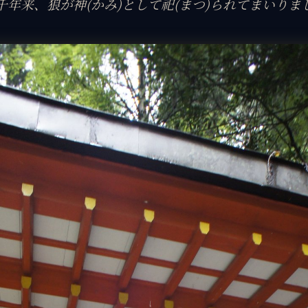
千年来、狼が神(かみ)として祀(まつ)られてまいりま