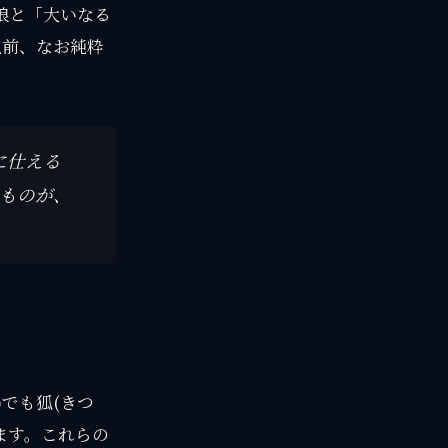
狼と「大いなる
以前、なお純粋
。
に仕える
ものが
、
)でも狐(きつ
ます。これらの