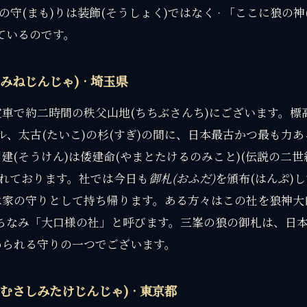
の守(まも)りは装飾(そうしょく)ではなく · 「ここに狼の神
ているのです。
みねじんじゃ) · 埼玉県
車で約二時間の秩父山地(ちちぶさんち)にございます。標
ートル、太古(たいこ)の杉(すぎ)の間に、日本最古かつ最も力
建(そうけん)は倭建命(やまとたけるのみこと)(伝説の二世
されております。社では今日も
御札(おふだ)
を頒布(はんぷ)し
は家の守りとして持ち帰ります。ある方々はこの社を狼神大
にちなみ「大口様の社」と呼びます。三峯の狼の御札は、日
められる守りの一つでございます。
むさしみたけじんじゃ) · 東京都