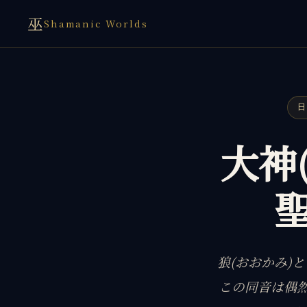
巫
Shamanic Worlds
大神
狼(おおかみ)
この同音は偶然