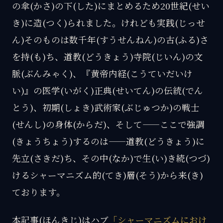
の傘(かさ)の下(した)にまとめるため20世紀(せい
き)に造(つく)られました。けれども実践(じっせ
ん)そのものは数千年(すうせんねん)の古(ふる)さ
を持(も)ち、道教(どうきょう)寺院(じいん)の文
脈(ぶんみゃく)、『黄帝内経(こうていだいけ
い)』の医学(いがく)正典(せいてん)の伝統(でん
とう)、初期(しょき)武術家(ぶじゅつか)の戦士
(せんし)の身体(からだ)、そして——ここで強調
(きょうちょう)するのは——道教(どうきょう)に
先立(さきだ)ち、その中(なか)で生(い)き続(つづ)
けるシャーマニズム的(てき)層(そう)から来(き)
ております。
本記事(ほんきじ)はハブ
「シャーマニズムにおけ