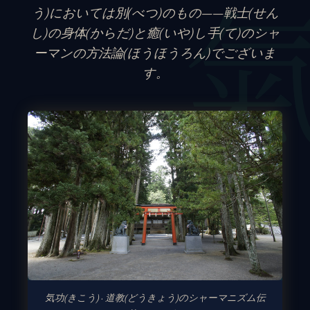
う)においては別(べつ)のもの——戦士(せん
し)の身体(からだ)と癒(いや)し手(て)のシャ
ーマンの方法論(ほうほうろん)でございま
す。
気功(きこう) · 道教(どうきょう)のシャーマニズム伝