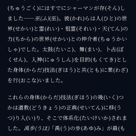
(ちゅうごく)にはすでにシャーマンが存(そん)し
ました——
巫(ふ)
(巫)。彼(かれ)らは人(ひと)の世
界(せかい)と霊(れい)・祖霊(それい)・天(てん)の
力(ちから)の世界(せかい)との仲介者(ちゅうかい
しゃ)でした。太鼓(たいこ)、舞(まい)、卜占(ぼ
くせん)、入神(にゅうしん)を目的(もくてき)とし
た身体(からだ)技法(ぎほう)と共(とも)に業(わざ)
を行(おこな)いました。
これらの身体(からだ)技法(ぎほう)の幾(いく)つ
かは道教(どうきょう)の正典(せいてん)に移(う
つ)り入(い)り、そこで体系化(たいけいか)されま
した。
禹歩(うほ)
「禹(う)の歩(あゆ)み」が最(も