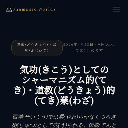
巫
Shamanic Worlds
道教(どうきょう) · 武
2026年4月20日 · 9分(ふん)
術(ぶじゅつ)
で読(よ)めます
気功(きこう)としての
シャーマニズム的(て
き)・道教(どうきょう)的
(てき)業(わざ)
西洋(せいよう)では柔(やわ)らかなくつろぎ
術(じゅつ)として売(う)られる。伝統(でんと