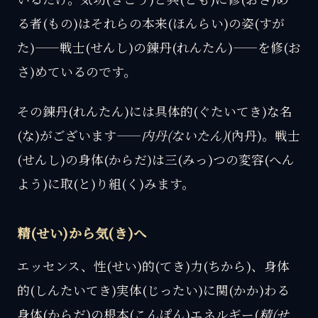
る者(もの)はそれらの本来(ほんらい)の姿(すが
た)——戦士(せんし)の錬丹(れんたん)——を修(お
さ)めているのです。
その錬丹(れんたん)には具体的(ぐたいてき)な名
(な)がございます——
内丹(ないたん)
(內丹)。戦士
(せんし)の身体(からだ)は三(みっ)つの変容(へん
よう)に取(と)り組(く)みます。
精(せい)から気(き)へ
エッセンス、性(せい)的(てき)力(ちから)、身体
的(しんたいてき)実体(じったい)に関(かか)わる
身体(からだ)の根本(こんぽん)エネルギー(
精(せ