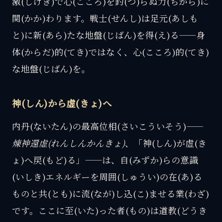
激(しげき)で心(こころ)を釣(つ)らぬ力(ちから)に
関(かか)わります。戦士(せんし)は足元(あしも
と)に新(あら)たな地盤(じばん)を得(え)る——身
体(からだ)的(てき)ではなく、心(こころ)的(てき)
な地盤(じばん)を。
神(しん)から虚(きょ)へ
内丹(ないたん)の最高位相(さいこういそう)——
煉神還虚(れんしんかんきょ)
、「神(しん)が虚(き
ょ)へ戻(もど)る」——は、自(みずか)らの意識
(いしき)エネルギーを周囲(しゅうい)の在(あ)る
ものと共(とも)に流(なが)し込(こ)ませる業(わざ)
です。ここに至(いた)った者(もの)は道教(どうき