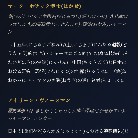
マーク・ホサック博士(はかせ)
東(ひがし)アジア美術史(びじゅつし) 博士(はかせ) · 八卦掌(は
っけしょう)の実践者(じっせんしゃ) · 狼(おおかみ)シャーマ
ン
二十五年(にじゅうごねん)以上(いじょう)にわたる道教(ど
うきょう)的(てき)・シャーマニズム的(てき)身体技法(しん
たいぎほう)の実践(じっせん) · 中国(ちゅうごく)と日本に
おける研究 · 忍術(にんじゅつ)の流派(りゅうは)。『狼(お
おかみ)シャーマンの奥儀(おうぎ)の道』著者(ちょしゃ)。
アイリーン・ヴィースマン
歴史学修士(れきしがくしゅうし) · 博士課程(はかせかてい) ·
シャーマン · メンター
日本の民間呪術(みんかんじゅじゅつ)における道教儀礼(ど