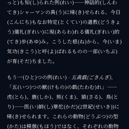
っと)も知(し)られた例(れい)——神話的(しんわ
てき)シャーマンの禹(う)に帰(き)せられる、今日
(こんにち)もなお特定(とくてい)の道教(どうきょ
う)儀礼(ぎれい)に現(あらわ)れる儀礼(ぎれい)的
(てき)歩(あゆ)み。こうした根(ね)から、今(いま)
気功(きこう)と呼(よ)ばれるものの一部(いちぶ)
が育(そだ)ちました。
もう一(ひと)つの例(れい) ·
五禽戯(ごきんぎ)
、
「五(いつ)つの獣(けもの)の戯(たわむ)れ」——
虎(とら)、鹿(しか)、熊(くま)、猿(さる)、鳥(と
り)——医(い)師(し)華佗(かだ)(2世紀(せいき))に
帰(き)せられます。これらの動物(どうぶつ)の型
(かた)は模倣(もほう)ではなく、それぞれの動物