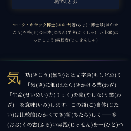
統(でんとう)
マーク・ホサック博士(はかせ)
著(ちょ) · 博士号(はかせ
ごう)を持(も)つ日本(にほん)学者(がくしゃ) · 八卦掌(は
っけしょう)実践者(じっせんしゃ)
気
功(きこう)(氣功)とは文字通(もじどお)り
「気(き)に働(はたら)きかける業(わざ)」
「生命(せいめい)力(りょく)を養(やしな)う業(わ
ざ)」を意味(いみ)します。この語(ご)自体(じた
い)は比較的(ひかくてき)新(あたら)しく——多
(おお)くの古(ふる)い実践(じっせん)を一(ひと)つ