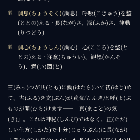
調息(ちょうそく)
(調息) · 呼吸(こきゅう)を整
(ととの)える · 長(なが)さ、深(ふか)さ、律動
(りつどう)
調心(ちょうしん)
(調心) · 心(こころ)を整(と
との)える · 注意(ちゅうい)、観想(かんそ
う)、意(い)図(と)
三(みっ)つが共(とも)に働(はたら)いて初(はじ)め
て、古(ふる)き文(ぶん)が
真気(しんき)
と呼(よ)ぶ
ものが開(ひら)けます——「真(まこと)の気
(き)」。これは神秘(しんぴ)ではなく、正(ただ)
しい仕方(しかた)で十分(じゅうぶん)に長(なが)