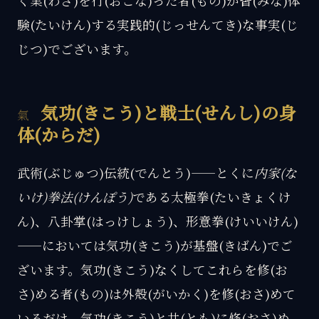
く業(わざ)を行(おこな)った者(もの)が皆(みな)体
験(たいけん)する実践的(じっせんてき)な事実(じ
じつ)でございます。
気功(きこう)と戦士(せんし)の身
体(からだ)
武術(ぶじゅつ)伝統(でんとう)——とくに
内家(な
いけ)拳法(けんぽう)
である太極拳(たいきょくけ
ん)、八卦掌(はっけしょう)、形意拳(けいいけん)
——においては気功(きこう)が基盤(きばん)でご
ざいます。気功(きこう)なくしてこれらを修(お
さ)める者(もの)は外殻(がいかく)を修(おさ)めて
いるだけ。気功(きこう)と共(とも)に修(おさ)め