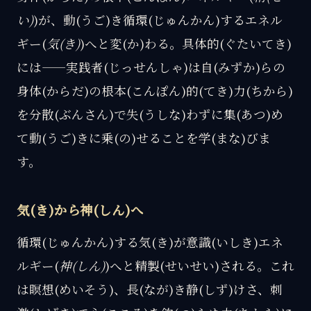
い)
)が、動(うご)き循環(じゅんかん)するエネル
ギー(
気(き)
)へと変(か)わる。具体的(ぐたいてき)
には——実践者(じっせんしゃ)は自(みずか)らの
身体(からだ)の根本(こんぽん)的(てき)力(ちから)
を分散(ぶんさん)で失(うしな)わずに集(あつ)め
て動(うご)きに乗(の)せることを学(まな)びま
す。
気(き)から神(しん)へ
循環(じゅんかん)する気(き)が意識(いしき)エネ
ルギー(
神(しん)
)へと精製(せいせい)される。これ
は瞑想(めいそう)、長(なが)き静(しず)けさ、刺