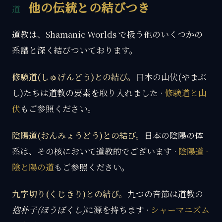
他の伝統との結びつき
道教は、Shamanic Worlds で扱う他のいくつかの
系譜と深く結びついております。
修験道(しゅげんどう)との結び。
日本の山伏(やまぶ
し)たちは道教の要素を取り入れました ·
修験道と山
伏
もご参照ください。
陰陽道(おんみょうどう)との結び。
日本の陰陽の体
系は、その核において道教的でございます ·
陰陽道 ·
陰と陽の道
もご参照ください。
九字切り(くじきり)との結び。
九つの音節は道教の
抱朴子(ほうぼくし)
に源を持ちます ·
シャーマニズム