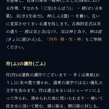
を意味し、自身の身体 = 精神(しんしん)体系におけ
る作業、すなわち「三宝(さんぼう)」 —
精(せい)
(本
質)、
気(き)
(生命力)、
神(しん)
(霊) — を養い、互い
に変容させてまいる道を指します。古典的定式は次
の通り —
精は気と為(な)り、気は神と為り、神は虚
(きょ)に還(かえ)る
。
「内丹 · 精・気・神」
もご参照
ください。
符(ふ)の護符(ごふ)
符(符)は道教の護符でございます — 多くは黄紙(お
うし)に朱や墨で書かれ、通常の漢字ではない儀礼の
文字を含みます。符は道士あるいはシャーマンによ
って作られ、清められた後に用いられます — 焼いて
灰を水に溶いて飲む、扉に貼る、開口部に封じる。