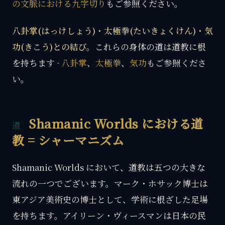
の文脈における九字切り
もご参照ください。
八卦掌(はっけしょう)・太極拳(たいきょくけん)・気
功(きこう)との結び。
これらの身体の道は道教に根
を持ちます ·
八卦掌
、
太極拳
、
気功
もご参照くださ
い。
Shamanic Worlds における道
教 = シャーマニズム
Shamanic Worlds において、道教は五つの大きな
流れの一つでございます。マーク・ホサック博士は
東アジア美術史の博士として、学術に根ざした足場
を持ちます。アイリーン・ヴィースマンは日本の民