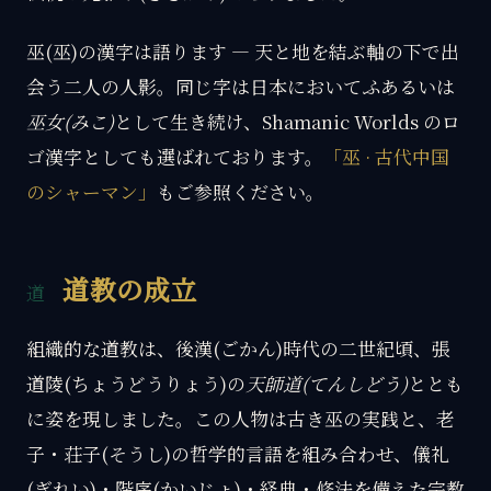
巫(巫)の漢字は語ります — 天と地を結ぶ軸の下で出
会う二人の人影。同じ字は日本において
ふ
あるいは
巫女(みこ)
として生き続け、Shamanic Worlds のロ
ゴ漢字としても選ばれております。
「巫 · 古代中国
のシャーマン」
もご参照ください。
道教の成立
組織的な道教は、後漢(ごかん)時代の二世紀頃、張
道陵(ちょうどうりょう)の
天師道(てんしどう)
ととも
に姿を現しました。この人物は古き巫の実践と、老
子・荘子(そうし)の哲学的言語を組み合わせ、儀礼
(ぎれい)・階序(かいじょ)・経典・修法を備えた宗教