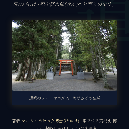
展(ひら)け · 死を経ぬ仙(せん)へと至るのです。
道教のシャーマニズム · 生けるその伝統
著者
マーク・ホサック博士(はかせ)
· 東アジア美術史 博
士 · 八卦掌(はっけしょう)の実践者