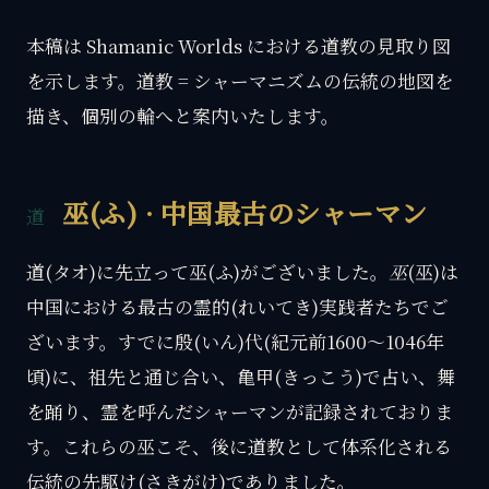
本稿は Shamanic Worlds における道教の見取り図
を示します。道教 = シャーマニズムの伝統の地図を
描き、個別の輪へと案内いたします。
巫(ふ) · 中国最古のシャーマン
道(タオ)に先立って巫(ふ)がございました。
巫
(巫)は
中国における最古の霊的(れいてき)実践者たちでご
ざいます。すでに殷(いん)代(紀元前1600〜1046年
頃)に、祖先と通じ合い、亀甲(きっこう)で占い、舞
を踊り、霊を呼んだシャーマンが記録されておりま
す。これらの巫こそ、後に道教として体系化される
伝統の先駆け(さきがけ)でありました。