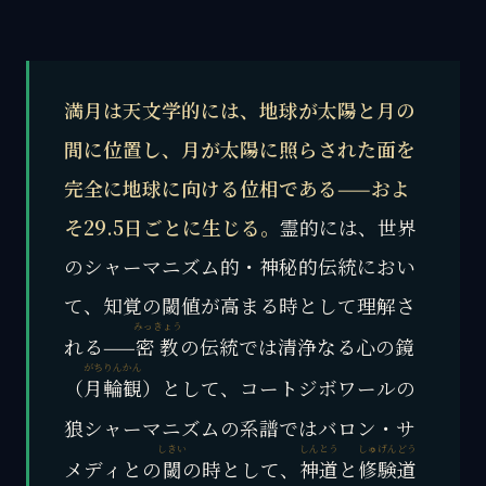
満月は天文学的には、地球が太陽と月の
間に位置し、月が太陽に照らされた面を
完全に地球に向ける位相である——およ
そ29.5日ごとに生じる。
霊的には、世界
のシャーマニズム的・神秘的伝統におい
て、知覚の閾値が高まる時として理解さ
みっきょう
れる——
密教
の伝統では清浄なる心の鏡
がちりんかん
（
月輪観
）として、コートジボワールの
狼シャーマニズムの系譜ではバロン・サ
しきい
しんとう
しゅげんどう
メディとの
閾
の時として、
神道
と
修験道