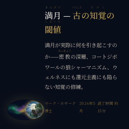
まんげつ
いにしえ
ちかく
満月
—
古
の
知覚
の
しきいち
閾値
満月が実際に何を引き起こすの
みっきょう
か——
密教
の深層、コートジボ
ワールの狼シャーマニズム、ウ
ェルネスにも還元主義にも陥ら
ない知覚の修練。
マーク・ホサーク
2026年5
読了時間 約
·
·
博士
月
15分