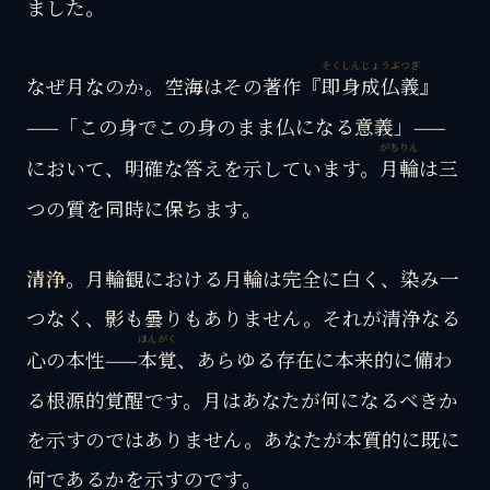
ました。
そくしんじょうぶつぎ
なぜ月なのか。空海はその著作『
即身成仏義
』
——「この身でこの身のまま仏になる意義」——
がちりん
において、明確な答えを示しています。
月輪
は三
つの質を同時に保ちます。
清浄
。月輪観における月輪は完全に白く、染み一
つなく、影も曇りもありません。それが清浄なる
ほんがく
心の本性——
本覚
、あらゆる存在に本来的に備わ
る根源的覚醒です。月はあなたが何になるべきか
を示すのではありません。あなたが本質的に既に
何であるかを示すのです。