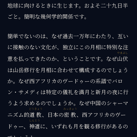
地球に向けるときに生じます。およそ二十九日半
ごと。簡明な幾何学的関係です。
簡単でないのは、なぜ過去一万年にわたり、互い
に接触のない文化が、独立にこの月相に特別な注
やまぶし
意を払ってきたのか、ということです。なぜ
山伏
は山岳修行を月相に合わせて構成するのでしょう
か。なぜ西アフリカのヴードゥーの系譜でバロ
ン・サメディは特定の儀礼を満月と新月の夜に行
うよう求めるのでしょうか。なぜ中国のシャーマ
どうきょう
みっきょう
ニズム的
道教
、日本の
密教
、西アフリカのヴー
しんとう
ドゥー、
神道
に、いずれも月を観る修行があるの