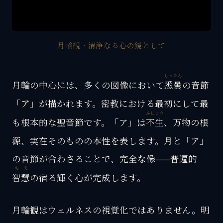
月輪観 · 清浄なる心の鏡として
しったん
月輪の中心には、多くの図像において
悉曇
の音節
「
ア
」が描かれます。密教における最初にして最
ふしょう
も根本的な聖音節です。「ア」は
不生
、万物の根
源、実在そのものの本性を表します。月と「ア」
の音節が合わさることで、完全な像——普遍的
ちえ
智慧
の宿る輝く心が完成します。
月輪観はウェルネスの視覚化ではありません。明