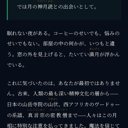
かみ
つくよみ
では月の
神
月読
との出会いとして。
眠れない夜がある。コーヒーのせいでも、悩みの
せいでもない。部屋の中の何かが、いつもと違
まんげつ
う。窓の外を見上げると、たいてい
満月
が浮かん
でいる。
これに気づいたのは、あなたが最初ではありませ
ん。古来、人類の最も深い精神文化の層から——
やまぶし
日本の山岳寺院の
山伏
、西アフリカのヴードゥー
しんごんしゅう
みっきょうそう
の系譜、
真言宗
の
密教僧
まで——人々はこの月
相に特別な注意を払ってきました。魔法を信じて