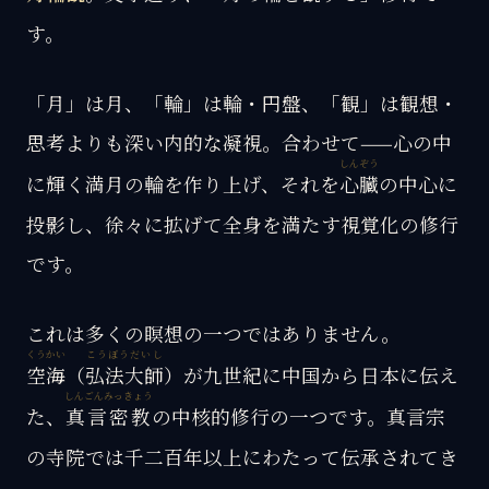
す。
「月」は月、「輪」は輪・円盤、「観」は観想・
思考よりも深い内的な凝視。合わせて——心の中
しんぞう
に輝く満月の輪を作り上げ、それを
心臓
の中心に
投影し、徐々に拡げて全身を満たす視覚化の修行
です。
これは多くの瞑想の一つではありません。
くうかい
こうぼうだいし
空海
（
弘法大師
）が九世紀に中国から日本に伝え
しんごんみっきょう
た、
真言密教
の中核的修行の一つです。真言宗
の寺院では千二百年以上にわたって伝承されてき