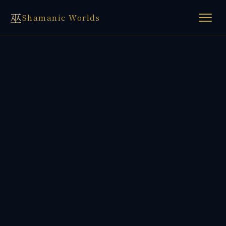
巫
Shamanic Worlds