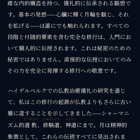
確な内的構造を持つ、儀礼的に伝承される観想で
す。基本の発想——心臓に輝く月輪を観じ、それ
を拡げる——は誰にでも触れられます。すべての
段階と付随的要素を含む完全な修行は、入門にお
いて個人的に伝授されます。これは秘密のための
秘密ではありません。直接的な伝授においてのみ
その力を完全に発揮する修行への敬意です。
ハイデルベルクでの仏教治癒儀礼の研究を通じ
て、私はこの修行の起源が仏教よりもさらに古い
層に達することを示してきました——シャーマニ
どうきょう
しゅげんどう
しんとう
ズム的
道教
、
修験道
、
神道
にまで。月は精神的
象徴として、これらの伝統すべてに見出されま