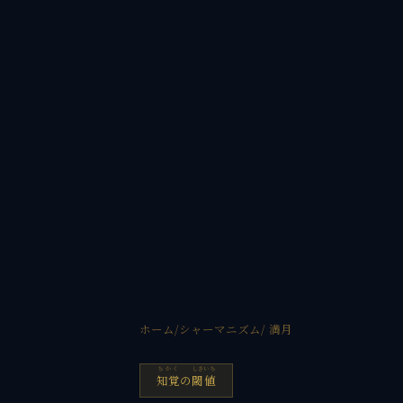
ホーム
/
シャーマニズム
/ 満月
ちかく
しきいち
知覚
の
閾値