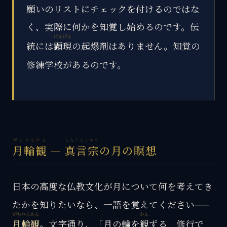
願いのリストにチェックを付けるのではな
く、実際に何かを知覚し始めるのです。伝
けんげん
統には
顕現
の起爆剤はありません。知覚の
修練学校があるのです。
がちりんかん
しんごんしゅう
月輪観
—
真言宗
の月の瞑想
日本の高度な仏教文化が月について何を考えてき
たかを知りたいなら、一語を覚えてください——
がちりんかん
かん
月輪観
。文字通り、「月の輪を
観
ずる」修行で