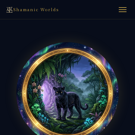
巫
Shamanic Worlds