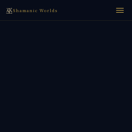
巫
Shamanic Worlds