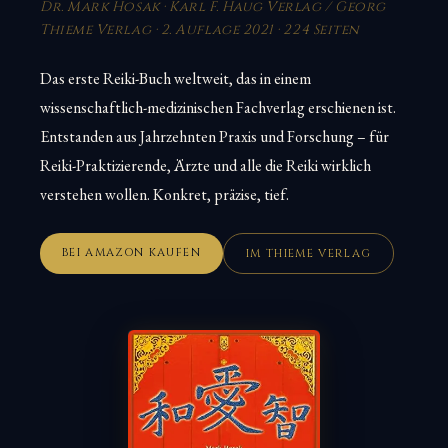
Dr. Mark Hosak · Karl F. Haug Verlag / Georg
Thieme Verlag · 2. Auflage 2021 · 224 Seiten
Das erste Reiki-Buch weltweit, das in einem
wissenschaftlich-medizinischen Fachverlag erschienen ist.
Entstanden aus Jahrzehnten Praxis und Forschung – für
Reiki-Praktizierende, Ärzte und alle die Reiki wirklich
verstehen wollen. Konkret, präzise, tief.
BEI AMAZON KAUFEN
IM THIEME VERLAG