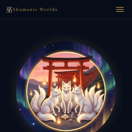
巫
Shamanic Worlds