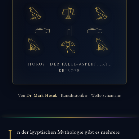
𓅃 𓍝 𓅃
𓂧 𓊨 𓂧
𓅓 𓂀 𓅓
HORUS · DER FALKE-ASPEKTIERTE
KRIEGER
Von
Dr. Mark Hosak
· Kunsthistoriker · Wolfs-Schamane
I
n der ägyptischen Mythologie gibt es mehrere