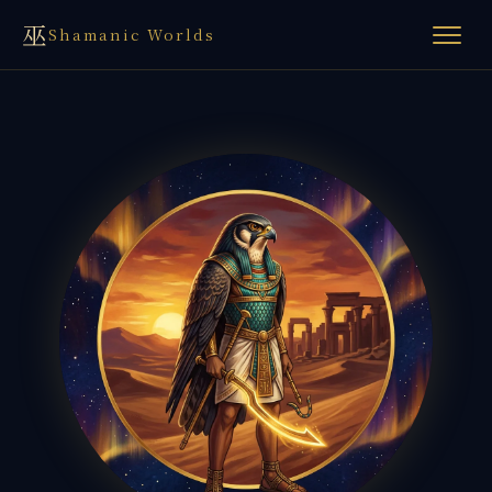
巫
Shamanic Worlds