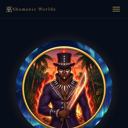
巫
Shamanic Worlds