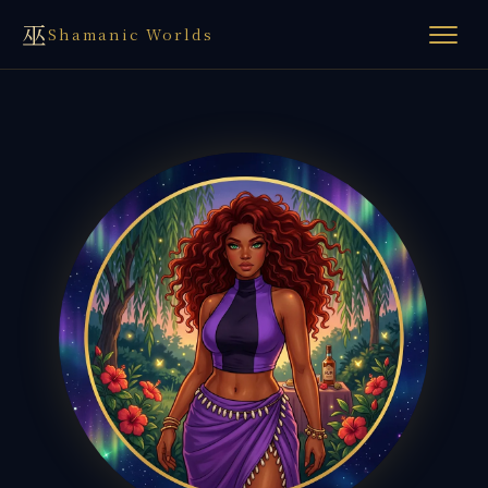
巫
Shamanic Worlds