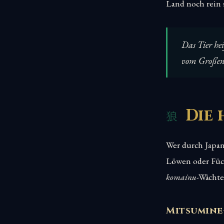
Land noch rein s
Das Tier hei
vom Großen 
Die 
Wer durch Japan
Löwen oder Füch
komainu
-Wächte
Mitsumine