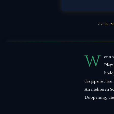
Von
Dr. M
W
enn w
Plays
hodop
der japanischen 
An mehreren Sch
Doppelung, die d