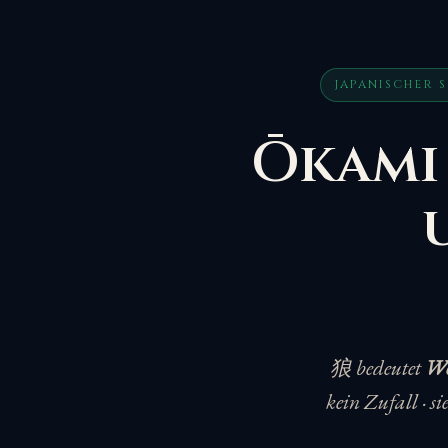
JAPANISCHER 
Ōkami 
狼 bedeutet
Wo
kein Zufall · si