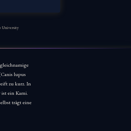
 University
s gleichnamige
(Canis lupus
eift zu kurz. In
 ist ein Kami.
lbst trägt eine