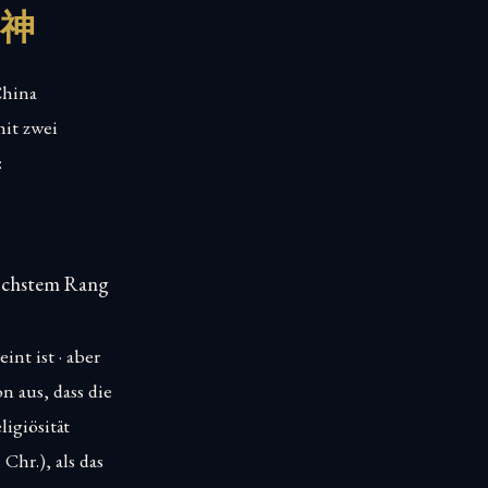
大神
China
it zwei
:
höchstem Rang
nt ist · aber
n aus, dass die
igiösität
Chr.), als das