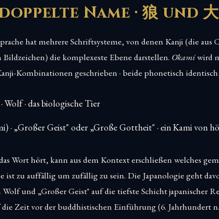
 doppelte Name · 狼 und 
Sprache hat mehrere Schriftsysteme, von denen Kanji (die aus 
ildzeichen) die komplexeste Ebene darstellen.
Ōkami
wird m
anji-Kombinationen geschrieben · beide phonetisch identisch
· Wolf · das biologische Tier
i) · „Großer Geist" oder „Große Gottheit" · ein Kami von 
 das Wort hört, kann aus dem Kontext erschließen welches gemei
st zu auffällig um zufällig zu sein. Die Japanologie geht davo
olf und „Großer Geist" auf die tiefste Schicht japanischer Rel
 die Zeit vor der buddhistischen Einführung (6. Jahrhundert n. 