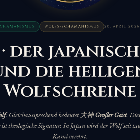
SCHAMANISMUS
WOLFS-SCHAMANISMUS
20. APRIL 2026
· der japanisc
und die heilige
Wolfschreine
lf
. Gleichaussprechend bedeutet 大神
Großer Geist
. Die
e ist theologische Signatur. In Japan wird der Wolf seit t
Kami verehrt.