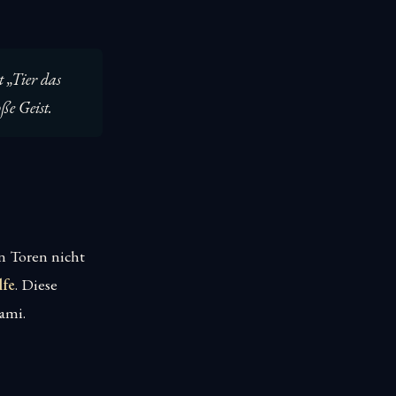
 „Tier das
oße Geist.
en Toren nicht
lfe
. Diese
ami.