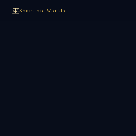
巫
Shamanic Worlds