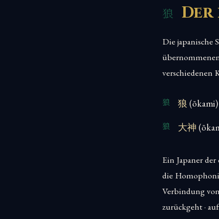
Der
Die japanische 
übernommenen B
verschiedenen K
狼
(ōkami) 
大神
(ōkam
Ein Japaner der
die Homophonie i
Verbindung von W
zurückgeht · auf