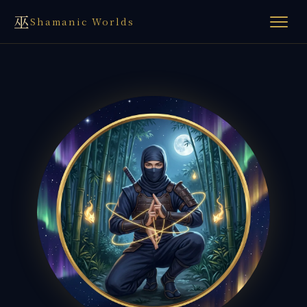
巫
Shamanic Worlds