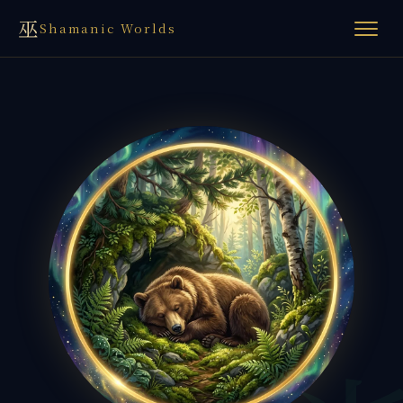
巫
Shamanic Worlds